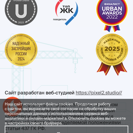
Сайт разработан веб-студией
https://pixel2.studio//
Любая информация, представленная на данном
Наш сайт использует файлы cookies. Продолжая работу
Успейте купить коммерческое помещение
с сайтом, вы выражаете своё согласие на обработку ваших
сайте, носит исключительно информационный
персональных данных с использованием сервиса веб-
характер и ни при каких условиях не является
аналитики и онлайн-маркетинга. Отключить cookies вы можете
публичной офертой, определяемой положениями
в настройках своего браузера.
статьи 437 ГК РФ.