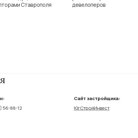
лторами Ставрополя
девелоперов
я
н:
Сайт застройщика:
) 56-88-12
ЮгСтройИнвест