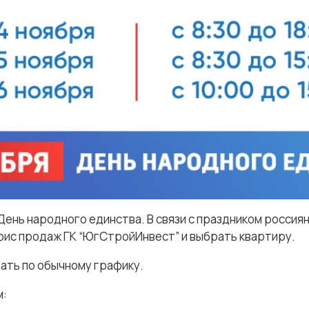
День народного единства. В связи с праздником росси
фис продаж ГК “ЮгСтройИнвест” и выбрать квартиру.
ать по обычному графику.
м: