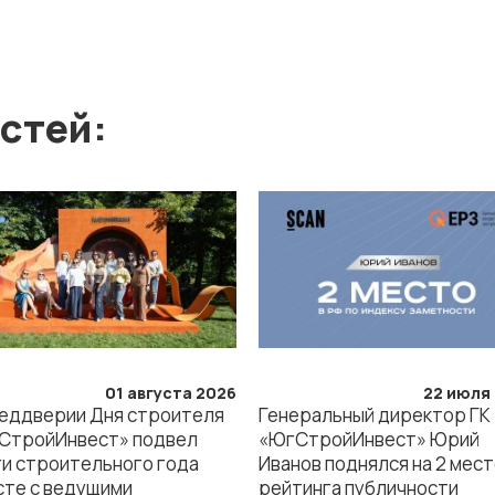
стей:
01 августа 2026
22 июля
реддверии Дня строителя
Генеральный директор ГК
СтройИнвест» подвел
«ЮгСтройИнвест» Юрий
ги строительного года
Иванов поднялся на 2 мес
сте с ведущими
рейтинга публичности