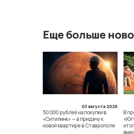
Еще больше ново
03 августа 2026
50 000 рублей на покупки в
В п
«Ситилинк» — в придачу к
«Юг
новой квартире в Ставрополе
ито
вме