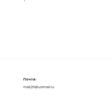
Почта:
mail26@usimail.ru