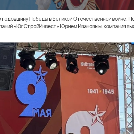
ю годовщину Победы в Великой Отечественной войне. П
паний «ЮгСтройИнвест» Юрием Ивановым, компания выс