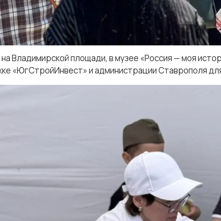
а Владимирской площади, в музее «Россия — моя истори
ржке «ЮгСтройИнвест» и администрации Ставрополя для