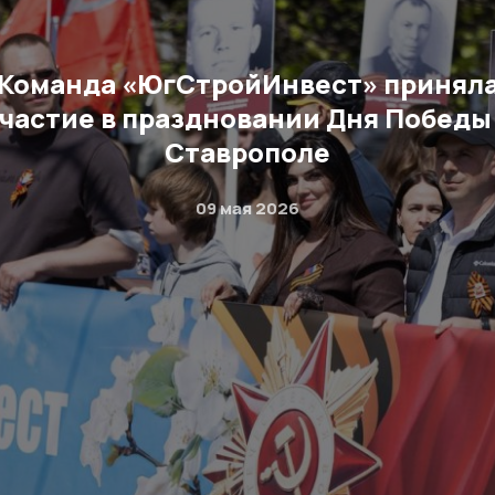
Команда «ЮгСтройИнвест» принял
частие в праздновании Дня Победы
Ставрополе
09 мая 2026