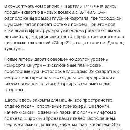
В концептуальном районе «Кварталы 17/77» начались
продажи квартир в новых домах 8.3, 8.4 и 8.5. Они
расположены в самой глубине квартала, где городской
шум сменяется приватностью и покоем. При этом вся
ключевая инфраструктура уже рядом: работают школа,
детский сад, медицинский центр, первая в регионе школа
цифровых технологий «Сбер 21», а еще строится Дворец
культуры.
Новые литеры дарят совершенно другой уровень
комфорта. Внутри — эксклюзивные планировки:
просторные кухни-столовые площадью 29 квадратных
метров, мастер-спальни с отдельной гардеробной и
своим санузлом, а также квартиры с окнами на две
стороны.
Дворы здесь закрыты для машин, все пространство
отдано людям: спортивные тренажеры, шезлонги,
качели-кокон. Подземный паркинг с прямым лифтом в
подъезд, широкими проездами и видеонаблюдением.
Первые этажи отданы под кафе, магазины и аптеки. Это