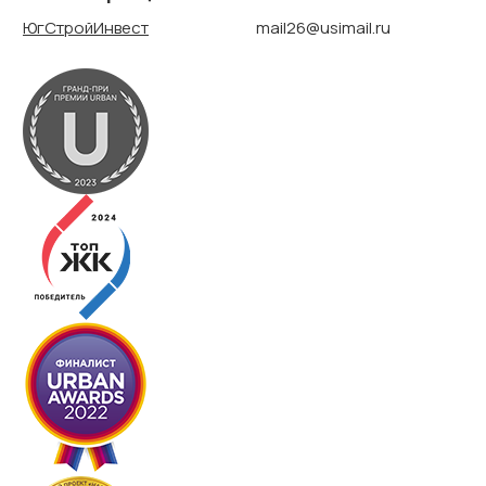
ЮгСтройИнвест
mail26@usimail.ru