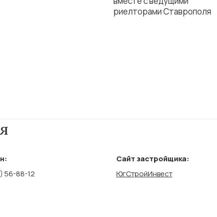
вместе с ведущими
риелторами Ставрополя
я
н:
Сайт застройщика:
) 56-88-12
ЮгСтройИнвест