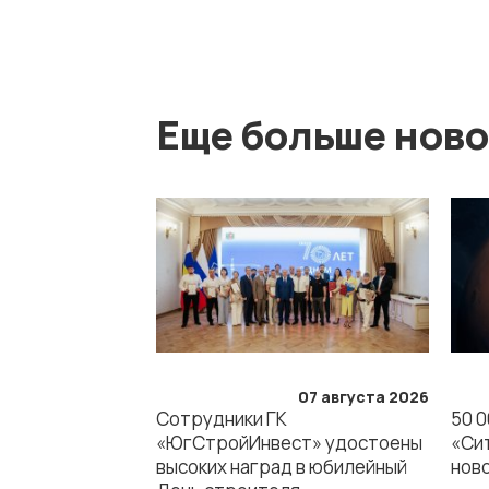
Еще больше ново
07 августа 2026
Сотрудники ГК
50 0
«ЮгСтройИнвест» удостоены
«Сит
высоких наград в юбилейный
нов