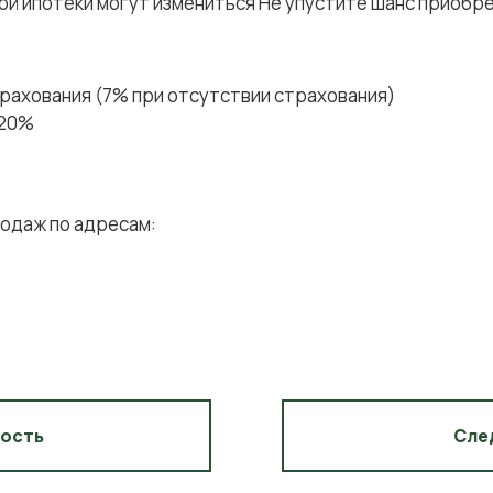
ой ипотеки могут измениться Не упустите шанс приобре
страхования (7% при отсутствии страхования)
 20%
одаж по адресам:
вость
Сле