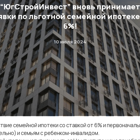
“ЮгСтройИнвест” вновь принимает
явки по льготной семейной ипотеке
6%!
10 июля 2024
ствие семейной ипотеки со ставкой от 6% и первоначал
ельно) и семьям с ребенком-инвалидом.