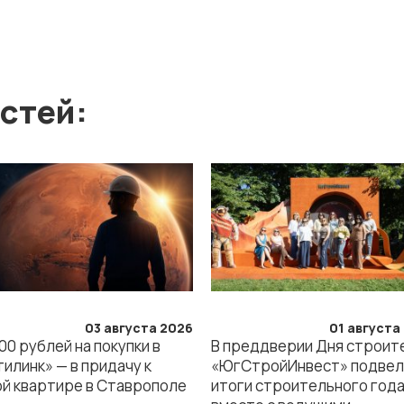
стей:
03 августа 2026
01 августа
00 рублей на покупки в
В преддверии Дня строит
илинк» — в придачу к
«ЮгСтройИнвест» подвел
ой квартире в Ставрополе
итоги строительного год