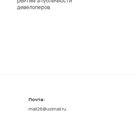
рейтинга публичности
девелоперов
Почта:
mail26@usimail.ru