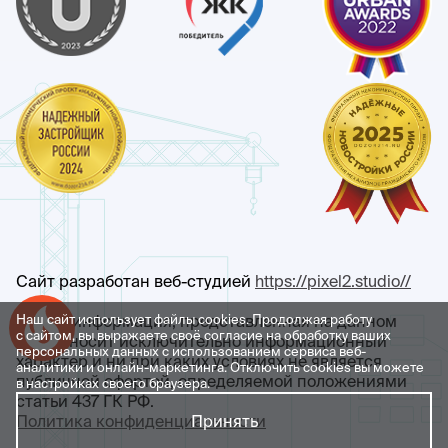
Сайт разработан веб-студией
https://pixel2.studio//
Наш сайт использует файлы cookies. Продолжая работу
Любая информация, представленная на данном
Успейте купить коммерческое помещение
с сайтом, вы выражаете своё согласие на обработку ваших
сайте, носит исключительно информационный
персональных данных с использованием сервиса веб-
характер и ни при каких условиях не является
аналитики и онлайн-маркетинга. Отключить cookies вы можете
публичной офертой, определяемой положениями
в настройках своего браузера.
статьи 437 ГК РФ.
Политика конфиденциальности
Принять