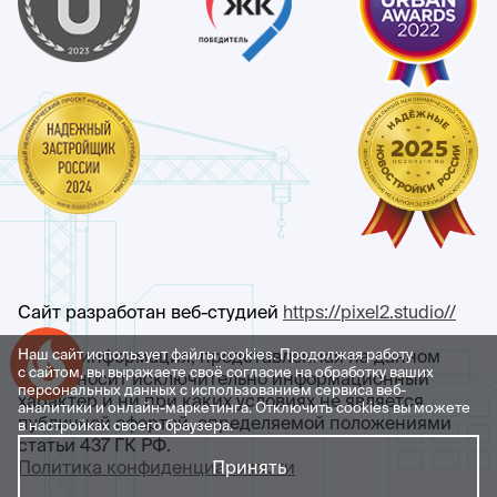
Сайт разработан веб-студией
https://pixel2.studio//
Наш сайт использует файлы cookies. Продолжая работу
Любая информация, представленная на данном
Успейте купить коммерческое помещение
с сайтом, вы выражаете своё согласие на обработку ваших
сайте, носит исключительно информационный
персональных данных с использованием сервиса веб-
характер и ни при каких условиях не является
аналитики и онлайн-маркетинга. Отключить cookies вы можете
публичной офертой, определяемой положениями
в настройках своего браузера.
статьи 437 ГК РФ.
Политика конфиденциальности
Принять